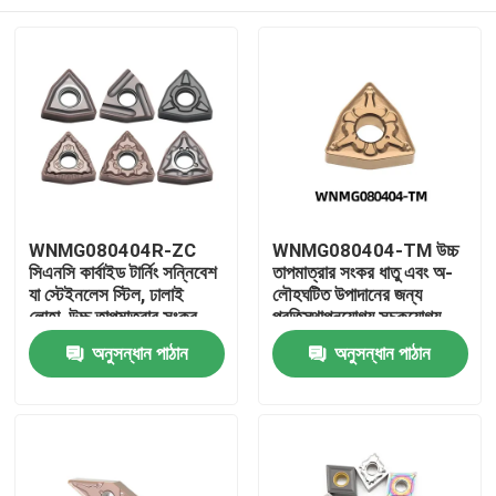
WNMG080404R-ZC
WNMG080404-TM উচ্চ
সিএনসি কার্বাইড টার্নিং সন্নিবেশ
তাপমাত্রার সংকর ধাতু এবং অ-
যা স্টেইনলেস স্টিল, ঢালাই
লৌহঘটিত উপাদানের জন্য
লোহা, উচ্চ তাপমাত্রার সংকর
প্রতিস্থাপনযোগ্য সূচকযোগ্য
ধাতু, এবং নন-ফেরাস উপকরণ
CNC কার্বাইড টার্নিং সন্নিবেশ
বাড়ি
অনুসন্ধান পাঠান
অনুসন্ধান পাঠান
মেশিনিং-এ ব্যবহৃত হয়
পণ্য
VR প্রদর্শন