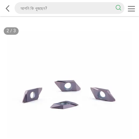
2
/
3